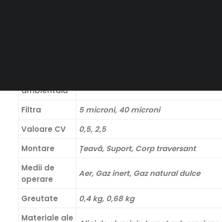
Capacitate
CAUTĂ
maximă de
debit –
80 scfm (2.264 Nl/min)
porturi de
1/4″
Limite de
temperatură
-52° până la 90°C, -18° până la 71°C, 
ambientală
Filtra
5 microni, 40 microni
Valoare CV
0,5, 2,5
Montare
Țeavă, Suport, Corp traversant
Medii de
Aer, Gaz inert, Gaz natural dulce
operare
Greutate
0,4 kg, 0,68 kg
Materiale ale