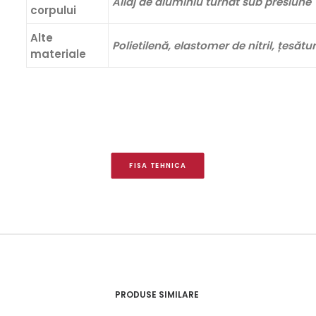
Aliaj de aluminiu turnat sub presiune
corpului
Alte
Polietilenă, elastomer de nitril, țesătu
materiale
FISA TEHNICA
PRODUSE SIMILARE