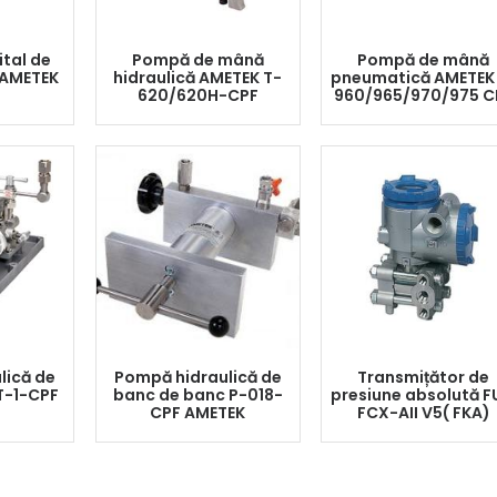
ital de
Pompă de mână
Pompă de mână
 AMETEK
hidraulică AMETEK T-
pneumatică AMETEK
620/620H-CPF
960/965/970/975 C
lică de
Pompă hidraulică de
Transmițător de
T-1-CPF
banc de banc P-018-
presiune absolută F
CPF AMETEK
FCX-AII V5( FKA)