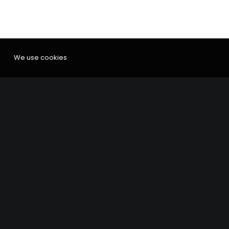
We use cookies
RO INSTRUMART SRL
Tel:
+40.371.470.174
E-mail:
office@instrumentatie.ro