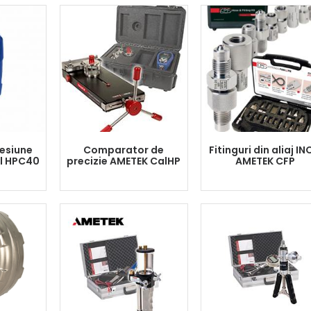
resiune
Comparator de
Fitinguri din aliaj I
l HPC40
precizie AMETEK CalHP
AMETEK CFP