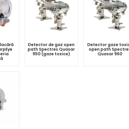
flacără
Detector de gaz open
Detector gaze toxi
arpEye
path Spectrex Quasar
open path Spectre
eria
950 (gaze toxice)
Quasar 960
tă