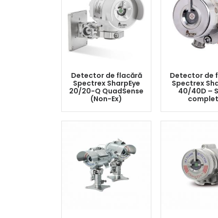
Detector de flacără
Detector de 
Spectrex SharpEye
Spectrex Sh
20/20-Q QuadSense
40/40D – S
(Non-Ex)
comple