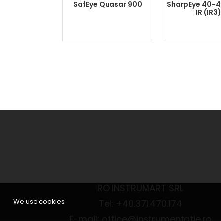
SafEye Quasar 900
SharpEye 40-40
IR (IR3)
RO INSTRUMART SRL
We use cookies
Tel:
+40.371.470.174
E-mail:
office@instrumentatie.ro