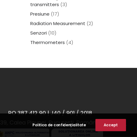
transmitters
(3)
Presiune
(17)
Radiation Measurement
(2)
Senzori
(10)
Thermometers
(4)
RO 387 412 90 | J40 / 901 / 2018
139, Calea Plevnei, București, România.
Politica de confidențialitate
Accept