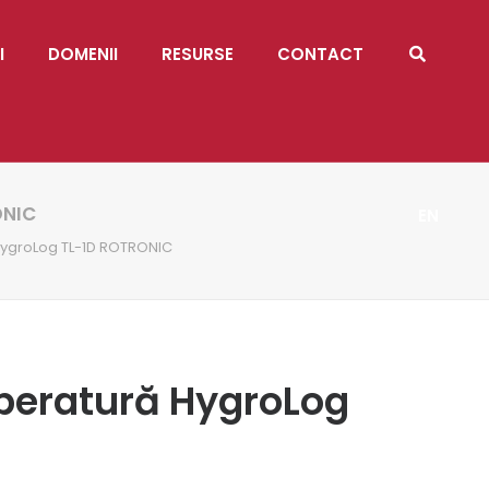
I
DOMENII
RESURSE
CONTACT
ONIC
EN
HygroLog TL-1D ROTRONIC
mperatură HygroLog