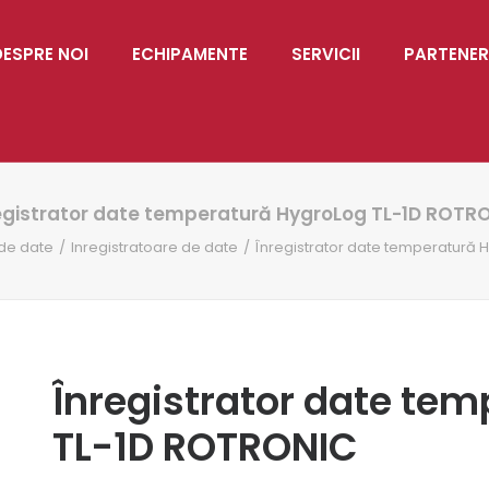
DESPRE NOI
ECHIPAMENTE
SERVICII
PARTENER
egistrator date temperatură HygroLog TL-1D ROTR
 de date
Inregistratoare de date
Înregistrator date temperatură 
Înregistrator date te
TL-1D ROTRONIC