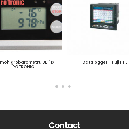
rmohigrobarometru BL-1D
Datalogger – Fuji PHL
ROTRONIC
Contact