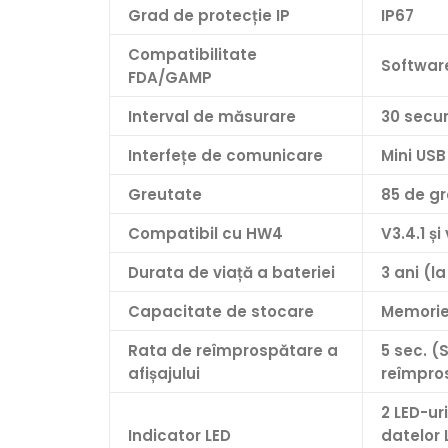
Grad de protecție IP
IP67
Compatibilitate
Software
FDA/GAMP
Interval de măsurare
30 secu
Interfețe de comunicare
Mini USB
Greutate
85 de g
Compatibil cu HW4
V3.4.1 și
Durata de viață a bateriei
3 ani (la
Capacitate de stocare
Memorie
Rata de reîmprospătare a
5 sec. (
afișajului
reîmpros
2 LED-ur
Indicator LED
datelor 