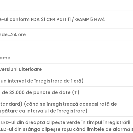
-ul conform FDA 21 CFR Part 11 / GAMP 5 HW4
nde…24 ore
rame
 versiuni ulterioare
 un interval de înregistrare de 1 oră)
 de 32.000 de puncte de date (T)
Standard) (când se înregistrează aceeași rată de
pătare ca intervalul de înregistrare)
i LED-ul din dreapta clipește verde în timpul înregistrării
LED-ul din stânga clipește roșu când limitele de alarmă 