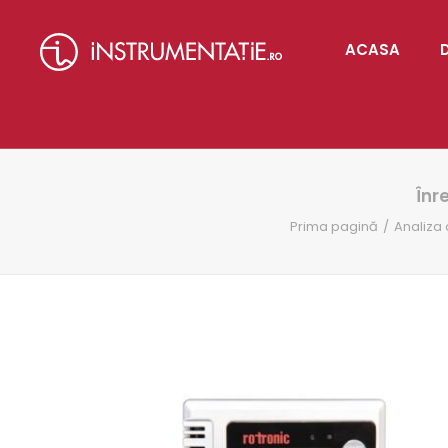
ACASA
Înr
Prima pagină
Analiza