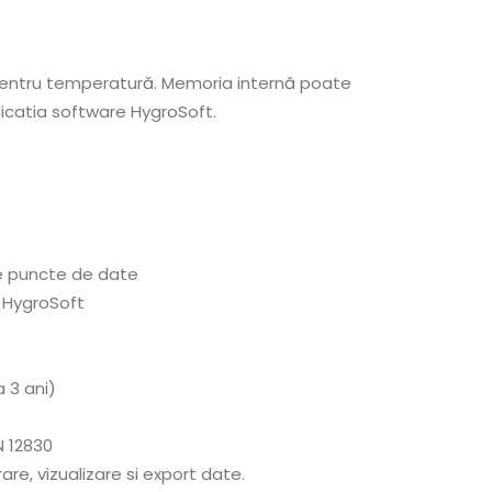
 pentru temperatură. Memoria internă poate
licatia software HygroSoft.
e puncte de date
l HygroSoft
a 3 ani)
N 12830
re, vizualizare si export date.