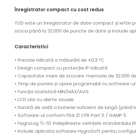
Înregistrator compact cu cost redus
TL1D este un înregistrator de date compact și ieftin
stoca până la 32.000 de puncte de date și include ap
Caracteristici
• Precizie ridicată a măsurării de ±0,3 °C
• Design compact cu protecție IP ridicată
• Capacitate mare de stocare: memorie de 32.000 d
• Timp de pornire și oprire programabil cu software-u
• Funcția statistică MIN/MAX/AVG
• LCD clar cu alerte vizuale
• Durată de viață a bateriei suficient de lungă (până l
• Software-ul conform FDA 21 CFR Part 11 / GAMP 5
• HygroLog TL-1D îndeplinește cerințele standardului E
• Include aplicatia software HygroSoft pentru configura