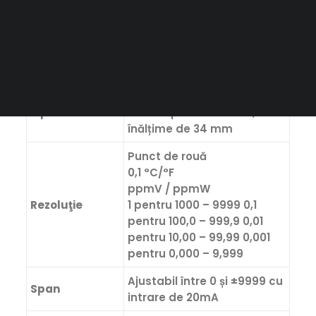
CAUTĂ
tensiune
iluminare de fundal
alimentată în buclă
opțional
Afişa
Cristale lichide,
Tip
nemultiplexate 4 cifre,
înălțime de 34 mm
Punct de rouă
0,1 °C/°F
ppmV / ppmW
Rezoluţie
1 pentru 1000 – 9999 0,1
pentru 100,0 – 999,9 0,01
pentru 10,00 – 99,99 0,001
pentru 0,000 – 9,999
Ajustabil între 0 și ±9999 cu
Span
intrare de 20mA