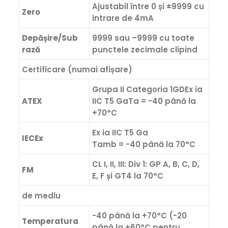
Ajustabil între 0 și ±9999 cu
Zero
intrare de 4mA
Depășire/Sub
9999 sau –9999 cu toate
rază
punctele zecimale clipind
Certificare (numai afișare)
Grupa II Categoria 1GDEx ia
ATEX
IIC T5 GaTa = -40 până la
+70°C
Ex ia IIC T5 Ga
IECEx
Tamb = -40 până la 70°C
CL I, II, III: Div 1: GP A, B, C, D,
FM
E, F și GT4 la 70°C
de mediu
-40 până la +70°C (-20
Temperatura
până la +60°C pentru