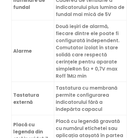
Iluminare de
Căderea de tensiune a
fundal
indicatorului plus lumina de
fundal mai mică de 5V
Două ieșiri de alarmă,
fiecare dintre ele poate fi
configurată independent.
Comutator izolat în stare
Alarme
solidă care respectă
cerințele pentru aparate
simpleRon 5Ω + 0,7V max
Roff 1MΩ min
Tastatura cu membrană
Tastatura
permite configurarea
externă
indicatorului fără a
îndepărta capacul
Placă cu legendă gravată
Placă cu
cu numărul etichetei sau
legenda din
aplicația atașată în partea