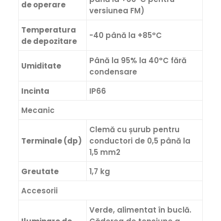
de operare
versiunea FM)
Temperatura
-40 până la +85°C
de depozitare
Până la 95% la 40°C fără
Umiditate
condensare
Incinta
IP66
Mecanic
Clemă cu șurub pentru
Terminale (dp)
conductori de 0,5 până la
1,5 mm2
Greutate
1,7 kg
Accesorii
Verde, alimentat în buclă.