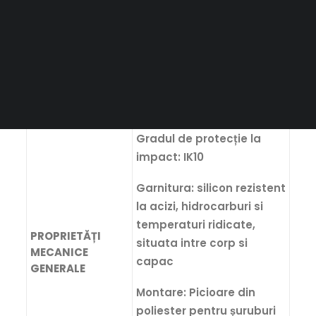
Specificatii Tehnice:
CAUTĂ
Corp și capac: Fabricate
din rășină poliesterică de
culoare neagră cu
proprietăți antistatice
Gradul de protecție la
impact: IK10
Garnitura: silicon rezistent
la acizi, hidrocarburi si
temperaturi ridicate,
PROPRIETĂȚI
situata intre corp si
MECANICE
capac
GENERALE
Montare: Picioare din
poliester pentru șuruburi