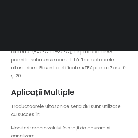
CAUTĂ
HART 7, ieșire 4-20mA cu rezoluție 1μA,
funcționalitate DTM pentru configurare avansată.
Construcție Robustă
Carcasa din Valox 357 PBT rezistă la temperaturi
extreme (-40°C la +80°C), iar protecția IP68
permite submersie completă. Traductoarele
ultasonice dBi sunt certificate ATEX pentru Zone 0
și 20.
Aplicații Multiple
Traductoarele ultasonice seria dBi sunt utilizate
cu succes în:
Monitorizarea nivelului în stații de epurare și
canalizare