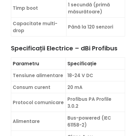
1 secundă (primă
Timp boot
măsurătoare)
Capacitate multi-
Până la 120 senzori
drop
Specificații Electrice – dBi Profibus
Parametru
Specificație
Tensiune alimentare
18-24 V DC
Consum curent
20 mA
Profibus PA Profile
Protocol comunicare
3.0.2
Bus-powered (IEC
Alimentare
61158-2)