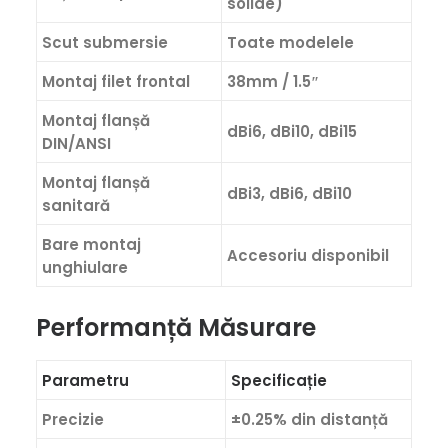
solide)
Scut submersie
Toate modelele
Montaj filet frontal
38mm / 1.5″
Montaj flanșă
dBi6, dBi10, dBi15
DIN/ANSI
Montaj flanșă
dBi3, dBi6, dBi10
sanitară
Bare montaj
Accesoriu disponibil
unghiulare
Performanță Măsurare
Parametru
Specificație
Precizie
±0.25% din distanță