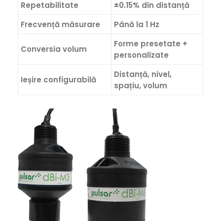
Repetabilitate
±0.15% din distanță
Frecvență măsurare
Până la 1 Hz
Forme presetate +
Conversia volum
personalizate
Distanță, nivel,
Ieșire configurabilă
spațiu, volum