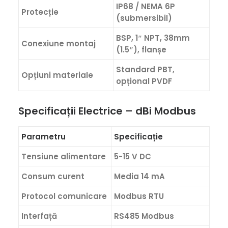
IP68 / NEMA 6P
Protecție
(submersibil)
BSP, 1″ NPT, 38mm
Conexiune montaj
(1.5″), flanșe
Standard PBT,
Opțiuni materiale
opțional PVDF
Specificații Electrice – dBi Modbus
Parametru
Specificație
Tensiune alimentare
5-15 V DC
Consum curent
Media 14 mA
Protocol comunicare
Modbus RTU
Interfață
RS485 Modbus