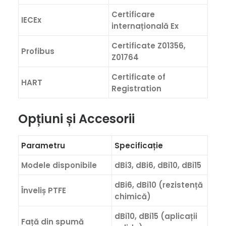
Certificare
IECEx
internațională Ex
Certificate Z01356,
Profibus
Z01764
Certificate of
HART
Registration
Opțiuni și Accesorii
Parametru
Specificație
Modele disponibile
dBi3, dBi6, dBi10, dBi15
dBi6, dBi10 (rezistență
Înveliș PTFE
chimică)
dBi10, dBi15 (aplicații
Față din spumă