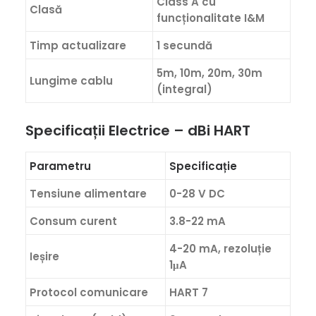
Class A cu
Clasă
funcționalitate I&M
Timp actualizare
1 secundă
5m, 10m, 20m, 30m
Lungime cablu
(integral)
Specificații Electrice – dBi HART
Parametru
Specificație
Tensiune alimentare
0-28 V DC
Consum curent
3.8-22 mA
4-20 mA, rezoluție
Ieșire
1μA
Protocol comunicare
HART 7