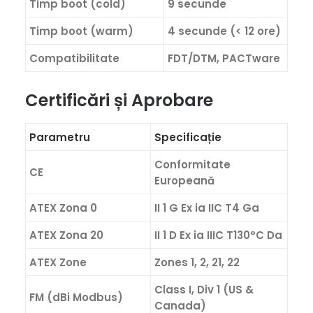
Timp boot (cold)
9 secunde
Timp boot (warm)
4 secunde (< 12 ore)
Compatibilitate
FDT/DTM, PACTware
Certificări și Aprobare
Parametru
Specificație
Conformitate
CE
Europeană
ATEX Zona 0
II 1 G Ex ia IIC T4 Ga
ATEX Zona 20
II 1 D Ex ia IIIC T130°C Da
ATEX Zone
Zones 1, 2, 21, 22
Class I, Div 1 (US &
FM (dBi Modbus)
Canada)