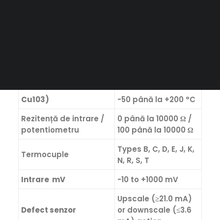
depinde de
=0.00385)
valoarea X
CAUTĂ
-200 până la +850
Pt100 (α =0.003916)
°C
Ni1001), Ni1202)
-60 până la +250 °C
Ni10001)
-50 până la +180 °C
Cu103)
-50 până la +200 °C
Rezitență de intrare /
0 până la 10000 Ω /
potentiometru
100 până la 10000 Ω
Types B, C, D, E, J, K,
Termocuple
N, R, S, T
Intrare mV
-10 to +1000 mV
Upscale (≥21.0 mA)
Defect senzor
or downscale (≤3.6