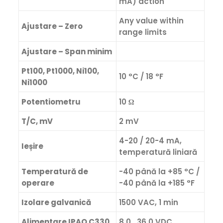
mA) action
Any value within
Ajustare – Zero
range limits
Ajustare – Span minim
Pt100, Pt1000, Ni100,
10 °C / 18 °F
Ni1000
Potentiometru
10 Ω
T/C, mV
2 mV
4-20 / 20-4 mA,
Ieșire
temperatură liniară
Temperatură de
-40 până la +85 °C /
operare
-40 până la +185 °F
Izolare galvanică
1500 VAC, 1 min
Alimentare IPAQ C330
8.0. 36.0 VDC